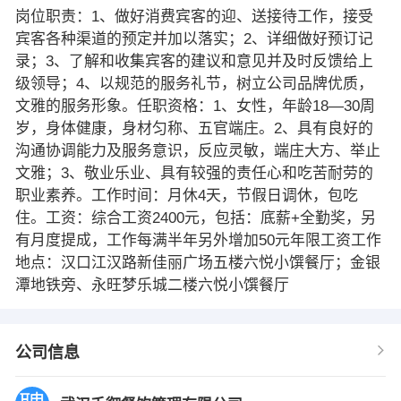
岗位职责：1、做好消费宾客的迎、送接待工作，接受
宾客各种渠道的预定并加以落实；2、详细做好预订记
录；3、了解和收集宾客的建议和意见并及时反馈给上
级领导；4、以规范的服务礼节，树立公司品牌优质，
文雅的服务形象。任职资格：1、女性，年龄18—30周
岁，身体健康，身材匀称、五官端庄。2、具有良好的
沟通协调能力及服务意识，反应灵敏，端庄大方、举止
文雅；3、敬业乐业、具有较强的责任心和吃苦耐劳的
职业素养。工作时间：月休4天，节假日调休，包吃
住。工资：综合工资2400元，包括：底薪+全勤奖，另
有月度提成，工作每满半年另外增加50元年限工资工作
地点：汉口江汉路新佳丽广场五楼六悦小馔餐厅；金银
潭地铁旁、永旺梦乐城二楼六悦小馔餐厅
公司信息