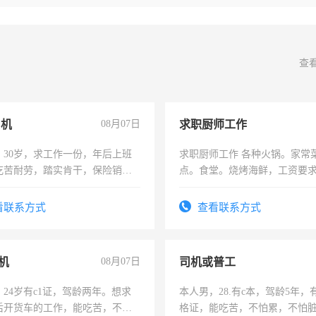
查
司机
08月07日
求职厨师工作
，30岁，求工作一份，年后上班
求职厨师工作 各种火锅。家常
吃苦耐劳，踏实肯干，保险销售
点。食堂。烧烤海鲜，工资要求6
上
看联系方式
查看联系方式
机
08月07日
司机或普工
24岁有c1证，驾龄两年。想求
本人男，28.有c本，驾龄5年，
后开货车的工作，能吃苦，不怕
格证，能吃苦，不怕累，不怕