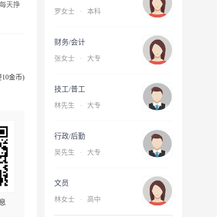
每天挣
罗女士
·
本科
财务/会计
张女士
·
大专
10金币)
技工/普工
林先生
·
大专
行政/后勤
吴先生
·
大专
文员
林女士
·
高中
息