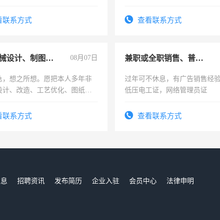
实，需求稳定工作一份，保险
看联系方式
查看联系方式
兼职机械设计、制图、设备改造
08月07日
兼职或全职销售、普工、维修
急，想之所想。愿把本人多年非
过年可不休息，有广告销售经
设计、改造、工艺优化、图纸制
低压电工证，网络管理员证
解的经验与您分享。 真诚合作，
识之士，共享未来。
看联系方式
查看联系方式
信息
招聘资讯
发布简历
企业入驻
会员中心
法律申明
们