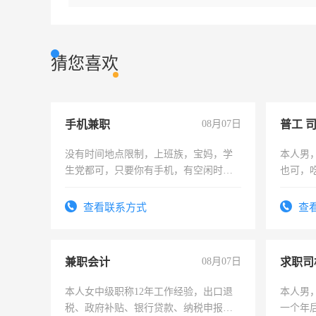
猜您喜欢
手机兼职
08月07日
普工 
没有时间地点限制，上班族，宝妈，学
本人男
生党都可，只要你有手机，有空闲时
也可，
间，一单一结，一天二三十不成问题，
勿扰
勤快的四五十，每天挣零花钱没问题！
查看联系方式
查
兼职会计
08月07日
求职司
本人女中级职称12年工作经验，出口退
本人男，
税、政府补贴、银行贷款、纳税申报、
一个年