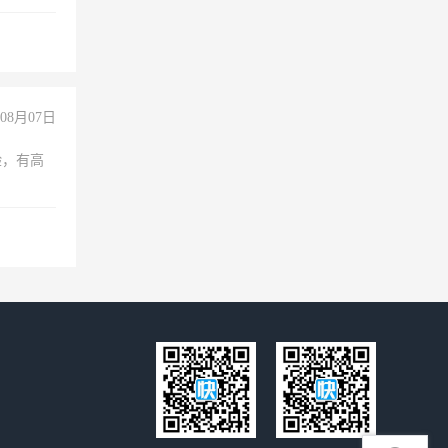
不干
08月07日
验，有高