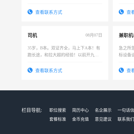
为各类公司策划，设建新账，理乱账业
加班。
务，财务咨询等业务。欲求兼职会计工
查看联系方式
查
作
司机
08月07日
35岁，B本。双证齐全，马上下A本！有
急之所
跑长途，和拉大超的经验！以前开九米
标设备
六，渣土车
作和分
结识有
查看联系方式
查
栏目导航:
职位搜索
简历中心
名企展示
一句话
套餐标准
金币充值
意见建议
联系我